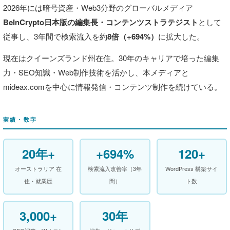
2026年には暗号資産・Web3分野のグローバルメディア
BeInCrypto日本版の編集長・コンテンツストラテジスト
として
従事し、3年間で検索流入を約
8倍（+694%）
に拡大した。
現在はクイーンズランド州在住。30年のキャリアで培った編集
力・SEO知識・Web制作技術を活かし、本メディアと
mideax.comを中心に情報発信・コンテンツ制作を続けている。
実績・数字
20年+
+694%
120+
オーストラリア 在
検索流入改善率（3年
WordPress 構築サイ
住・就業歴
間）
ト数
3,000+
30年