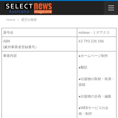
Home
運営社概要
屋号名
mideax - ミデアクス
ABN
63 793 236 186
(豪州事業者登録番号）
事業内容
●ホームページ制作
●翻訳
●出版物の取材・執筆・
原稿
●出版物の企画・編集
●WEBサービスの企
画・制作