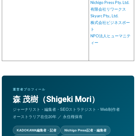
Nichigo Press Pty. Ltd.
有限会社リワークス
Skyarc Pty., Ltd.
株式会社ビジネスポー
ト
NPO法人ヒューマニテ
ィー
運営者プロフィール
森 茂樹（Shigeki Mori）
ジャーナリスト・編集者・SEOストラテジスト・Web制作者
オーストラリア在住20年 ／ 永住権保有
KADOKAWA編集者・記者
Nichigo Press記者・編集者