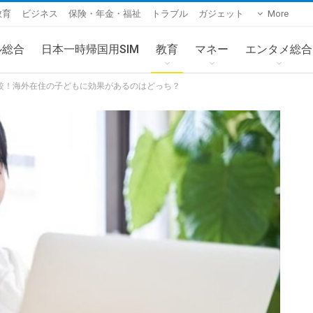
教育
ビジネス
保険・年金・福祉
トラブル
ガジェット
More
ル総合
日本一時帰国用SIM
教育
マネー
エンタメ総合
比較！海外在住の子どもに効果があるのはどっち？