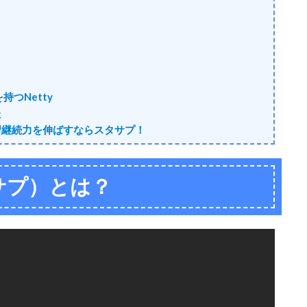
つNetty
た
習継続力を伸ばすならスタサプ！
サプ）とは？