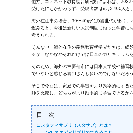
他方、コアネット教育総合研究所によれば、202
受けたにもかかわらず、受験者数は6万2,400人と
海外在住車の場合、30〜40歳代の親世代が多く
鑑みると、今後は新しい入試制度に沿った学習に
考えられる。
そんな中、海外在住の義務教育就学児たちは、総
るが、なかなかそれだけでは日本のカリキュラム
そのため、海外の主要都市には日本人学校や補習
でいないと感じる親御さんも多いのではないだろ
そこで今回は、家庭での学習をより効率的にする
師を比較し、どちらがより効率的に学習できるか
目 次
1. スタディサプリ（スタサプ）とは？
1-1. スタディサプリでできること