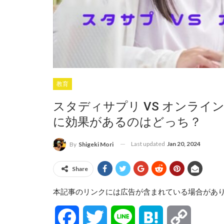
教育
スタディサプリ VS オンラ
に効果があるのはどっち？
Last updated
Jan 20, 2024
By
Shigeki Mori
Share
本記事のリンクには広告が含まれている場合があ
Facebook
Twitter
Line
Hatena
Copy