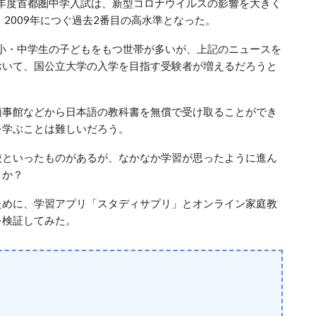
2年度首都圏中学入試は、新型コロナウイルスの影響を大きく
、2009年につぐ過去2番目の高水準となった。
、小・中学生の子どもをもつ世帯が多いが、上記のニュースを
おいて、国公立大学の入学を目指す受験者が増えるだろうと
領事館などから日本語の教科書を無償で受け取ることができ
を学ぶことは難しいだろう。
校といったものがあるが、なかなか学習が思ったように進ん
うか？
ために、学習アプリ「スタディサプリ」とオンライン家庭教
を検証してみた。