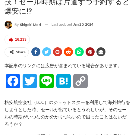
技！セール時期は片道ずつ予約すると
爆安に!?
Last updated
Jan 20, 2024
By
Shigeki Mori
16,233
Share
本記事のリンクには広告が含まれている場合があります。
Facebook
Twitter
Line
Hatena
Copy
Link
格安航空会社（LCC）のジェットスターを利用して海外旅行を
しようとした時、セールが出ているとうれしいが、そのセー
ルの時期がいつなのか分かりづらいので困ったことはないだ
ろうか？