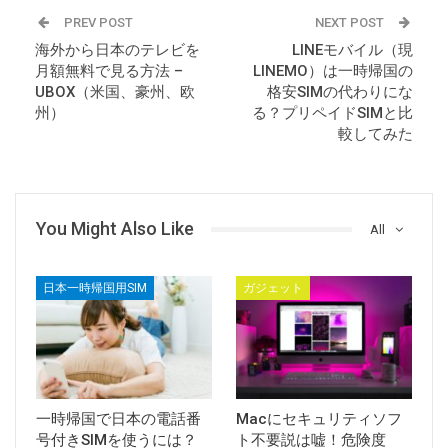
PREV POST
NEXT POST
海外から日本のテレビを
LINEモバイル（現
月額無料で見る方法 –
LINEMO）は一時帰国の
UBOX（米国、豪州、欧
格安SIMの代わりにな
州）
る？プリペイドSIMと比
較してみた
You Might Also Like
All
日本一時帰国用SIM
ガジェット
一時帰国で日本の電話番
Macにセキュリティソフ
号付きSIMを使うには？
ト不要説は嘘！危険度