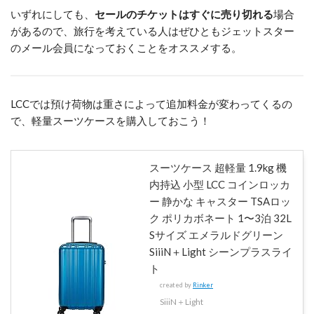
いずれにしても、
セールのチケットはすぐに売り切れる
場合
があるので、旅行を考えている人はぜひともジェットスター
のメール会員になっておくことをオススメする。
LCCでは預け荷物は重さによって追加料金が変わってくるの
で、軽量スーツケースを購入しておこう！
スーツケース 超軽量 1.9kg 機
内持込 小型 LCC コインロッカ
ー 静かな キャスター TSAロッ
ク ポリカボネート 1〜3泊 32L
Sサイズ エメラルドグリーン
SiiiN＋Light シーンプラスライ
ト
created by
Rinker
SiiiN＋Light