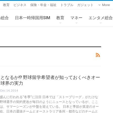
教育
ビジネス
保険・年金・福祉
トラブル
ガジェット
More
ル総合
日本一時帰国用SIM
教育
マネー
エンタメ総合
道となるか!? 野球留学希望者が知っておくべきオー
野球界の実力
Dec 14, 2014
盛んに行われる"冬季"に注目 日本では「ストーブリーグ」がたけな
野球選手の契約更改が毎日のようにニュースとなっているが、ここ
は、サマーシーズンが中盤を迎えている。 日本と季節が真逆のオー
在、日本の選抜チームとオーストラリア各州・都市などのチームと