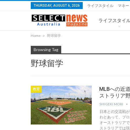
THURSDAY, AUGUST 6, 2026
ライフスタイル
マネー
ライフスタイ
Home
野球留学
Browsing Tag
野球留学
MLBへの近
教育
ストラリア
SHIGEKI MORI
日本との交流戦が
わとあって、プロ
オーストラリアで
ストラリアでは現