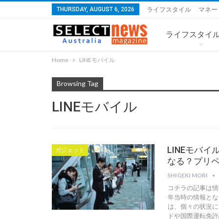
THURSDAY, AUGUST 6, 2026
ライフスタイル
マネー
ライフスタイ
Home
LINEモバイル
Browsing Tag
LINEモバイル
LINEモバイ
ガジェット
なる？プリペ
SHIGEKI MORI
コチラの記事は情
年当時の情報となり
は、個々の状況に
ドや国際運転免許