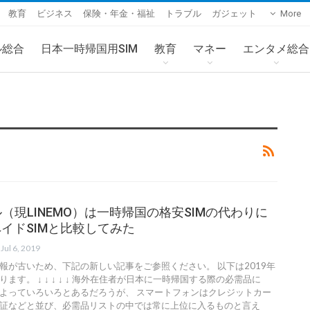
教育
ビジネス
保険・年金・福祉
トラブル
ガジェット
More
ル総合
日本一時帰国用SIM
教育
マネー
エンタメ総合
ル（現LINEMO）は一時帰国の格安SIMの代わりに
イドSIMと比較してみた
Jul 6, 2019
報が古いため、下記の新しい記事をご参照ください。 以下は2019年
ます。 ↓ ↓ ↓ ↓ ↓ 海外在住者が日本に一時帰国する際の必需品に
よっていろいろとあるだろうが、 スマートフォンはクレジットカー
証などと並び、必需品リストの中では常に上位に入るものと言え