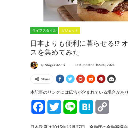
ライフスタイル
ガジェット
日本よりも便利に暮らせる!? 
スを集めてみた
Last updated
Jan 20, 2024
By
Shigeki Mori
Share
本記事のリンクには広告が含まれている場合があ
Facebook
Twitter
Line
Hatena
Copy
Link
日本政府は2015年12月27日、金融庁の金融審