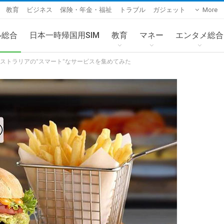
教育
ビジネス
保険・年金・福祉
トラブル
ガジェット
More
ル総合
日本一時帰国用SIM
教育
マネー
エンタメ総合
ーストラリアの“スマート”なサービスを集めてみた