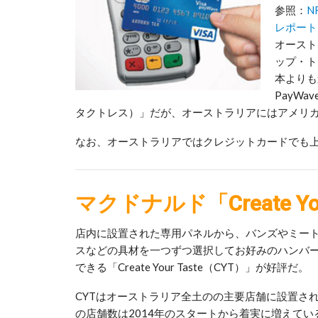
参照：
N
レポート
オースト
ップ・ト
本よりも
PayWav
タクトレス）」だが、オーストラリアにはアメリカン
なお、オーストラリアではクレジットカードでも
マクドナルド「Create You
店内に設置された専用パネルから、バンズやミー
スなどの具材を一つずつ選択してお好みのハンバ
できる「Create Your Taste（CYT）」が好評だ。
CYTはオーストラリア全土のの主要店舗に設置さ
の店舗数は2014年のスタートから着実に増えてい