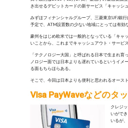
き出せるデビットカードの新サービス「キャッシュ
みずほフィナンシャルグループ、三菱東京UFJ銀
予定で、ATM設置数の少ない地域にとっては有効
豪州をはじめ欧米では一般的となっている「キャ
いことから、これまでキャッシュアウト・サービ
「テクノロジー大国」と呼ばれる日本で生まれ育
ノロジー面では日本よりも遅れているというイメ
る面もちらほらある。
そこで、今回は日本よりも便利と思われるオース
Visa PayWaveなど
クレジッ
いができ
いるが、