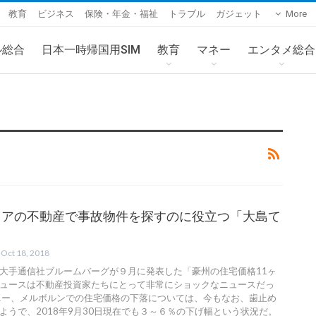
教育
ビジネス
保険・年金・福祉
トラブル
ガジェット
More
ル総合
日本一時帰国用SIM
教育
マネー
エンタメ総合
リアの不動産で事故物件を探すのに役立つ「大島て
Oct 18, 2018
大手通信社ブルームバーグが９月に発表した「豪州の住宅価格11ヶ
ュースは不動産投資家たちにとって非常にショックなニュースだっ
ニー、メルボルンでの住宅価格の下落については、今もなお、歯止め
ようで、2018年9月30日現在でも３～６％の下げ幅という状況だ。