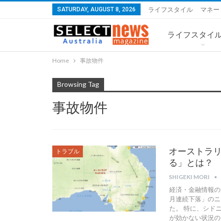
SATURDAY, AUGUST 8, 2026
ライフスタイル
マネー
ライフスタイ
Home
事故物件
Browsing Tag
事故物件
オーストラ
トラブル
る」とは？
SHIGEKI MORI
経済・金融情報の
月連続下落」のニ
た。 特に、シド
が効かない状況の