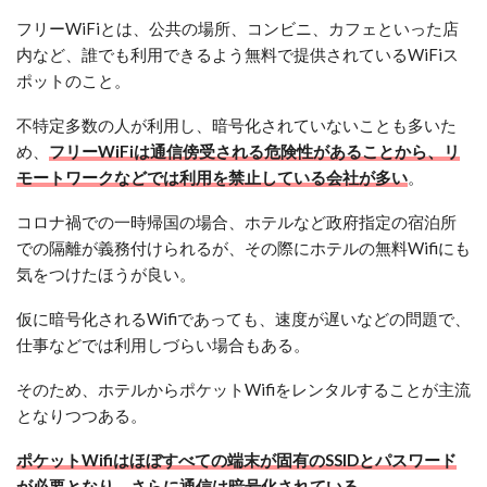
フリーWiFiとは、公共の場所、コンビニ、カフェといった店
内など、誰でも利用できるよう無料で提供されているWiFiス
ポットのこと。
不特定多数の人が利用し、暗号化されていないことも多いた
め、
フリーWiFiは通信傍受される危険性があることから、リ
モートワークなどでは利用を禁止している会社が多い
。
コロナ禍での一時帰国の場合、ホテルなど政府指定の宿泊所
での隔離が義務付けられるが、その際にホテルの無料Wifiにも
気をつけたほうが良い。
仮に暗号化されるWifiであっても、速度が遅いなどの問題で、
仕事などでは利用しづらい場合もある。
そのため、ホテルからポケットWifiをレンタルすることが主流
となりつつある。
ポケットWifiはほぼすべての端末が固有のSSIDとパスワード
が必要となり、さらに通信は暗号化されている。