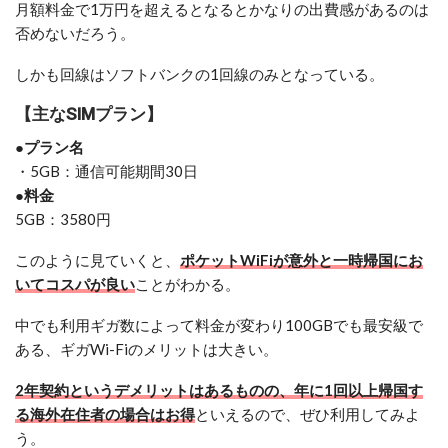
月額料金で1万円を超えるとなるとかなりの出費感があるのは
否めないだろう。
しかも回線はソフトバンクの1回線のみとなっている。
【主なSIMプラン】
●プラン名
・5GB：通信可能期間30日
●料金
5GB：3580円
このように見ていくと、
ポケットWiFiが意外と一時帰国にお
いてコスパが良い
ことがわかる。
中でも利用ギガ数によって料金が変わり100GBでも最安級で
ある、ギガWi-Fiのメリットは大きい。
2年契約というデメリットはあるものの、年に1回以上帰国す
る海外在住者の場合はお得
といえるので、ぜひ利用してみよ
う。