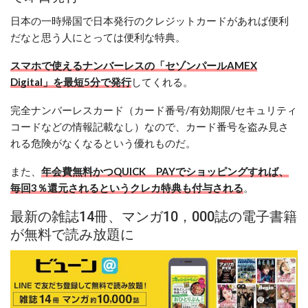
日本の一時帰国で日本発行のクレジットカードがあれば便利
だなと思う人にとっては便利な特典。
スマホで使えるナンバーレスの「セゾンパールAMEX
Digital」を最短5分で発行
してくれる。
完全ナンバーレスカード（カード番号/有効期限/セキュリティ
コードなどの情報記載なし）なので、カード番号を盗み見さ
れる危険がなくなるという優れものだ。
また、
年会費無料かつQUICK PAYでショッピングすれば、
毎回3％還元されるというクレカ特典も付与される
。
最新の雑誌14冊、マンガ10，000誌の電子書籍
が無料で読み放題に