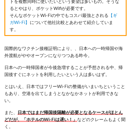
トを複数同時に使いたいという要望は多いもの。そうな
るとやはり、ポケットWifiが必要です。
そんなポケットWi-Fiの中でもコスパ最強とされる
【ギ
ガWi-Fi】
について他社比較とあわせて紹介していま
す。
国際的なワクチン接種証明により、、日本への一時帰国や海
外渡航がややオープンになりつつある昨今。
日本への一時帰国者が今後急増することが予想される中、帰
国後すぐにネットを利用したいという人は多いはず。
とはいえ、日本ではフリーWi-Fiの整備がいまいちということ
もあり、空港を出てしまうとなかなかネットが利用できな
い。
また、
日本ではまだ帰国後隔離が必要となるケースがほとん
どだが、「ホテルのWi-Fiは遅い！」
などのクレームもよく聞
く。