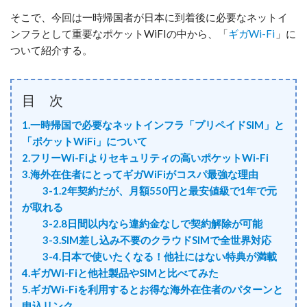
そこで、今回は一時帰国者が日本に到着後に必要なネットイ
ンフラとして重要なポケットWiFIの中から、「
ギガWi-Fi
」に
ついて紹介する。
目 次
1.一時帰国で必要なネットインフラ「プリペイドSIM」と
「ポケットWiFi」について
2.フリーWi-Fiよりセキュリティの高いポケットWi-Fi
3.海外在住者にとってギガWiFiがコスパ最強な理由
3-1.2年契約だが、月額550円と最安値級で1年で元
が取れる
3-2.8日間以内なら違約金なしで契約解除が可能
3-3.SIM差し込み不要のクラウドSIMで全世界対応
3-4.日本で使いたくなる！他社にはない特典が満載
4.ギガWi-Fiと他社製品やSIMと比べてみた
5.ギガWi-Fiを利用するとお得な海外在住者のパターンと
申込リンク