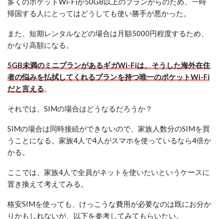
多くのポケットWi-Fiが50GB以上のプランからのため、一時
帰国する人にとってはどうしても使い勝手が悪かった。
また、短期レンタルなどの場合は月額5000円程度するため、
かなり高額になる。
5GB未満のミニプランがあるギガWi-Fiは、そうした海外在住
者の悩みを払拭してくれるプランを持つ唯一のポケットWi-Fi
だと言える
。
それでは、SIMの場合はどうなるだろうか？
SIMの場合は同時接続ができないので、家族人数分のSIMを買
うことになる。家族4人で4人がスマホを使っているなら4倍か
かる。
ここでは、家族4人で全員がネットを使いたいというケースに
置き換えて考えてみる。
格安SIMを使っても、けっこうな費用が必要なのは既にお分か
りかもしれないが、以下を参考してみてもらいたい。