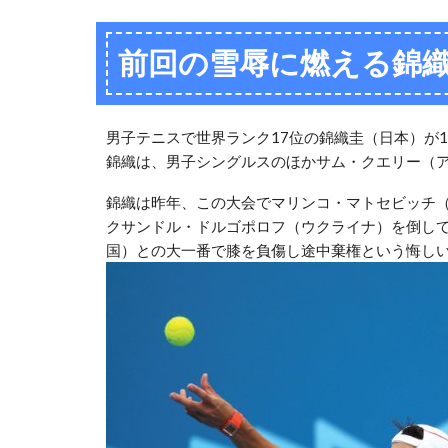
Link
前回の雪辱に燃える錦
男子テニスで世界ランク17位の錦織圭（日本）が
錦織は、男子シングルスのほかサム・クエリー（
錦織は昨年、この大会でマリンコ・マトセビッチ
クサンドル・ドルゴポロフ（ウクライナ）を倒し
国）との大一番で膝を負傷し途中棄権という悔し