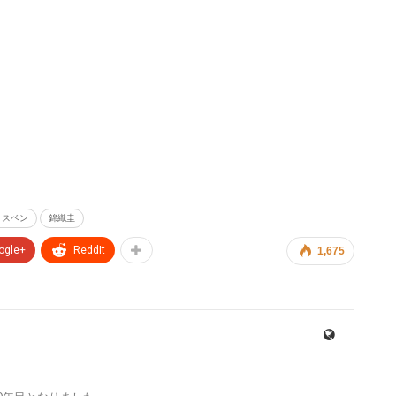
リスベン
錦織圭
ogle+
ReddIt
1,675