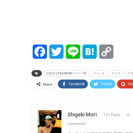
Facebook
Twitter
Line
Hatena
Copy
Link
お役立ちFacebookページ一覧
イベント
テニス
ブ
Share
Facebook
Twitter
Go
Shigeki Mori
157 Posts
0
Comments