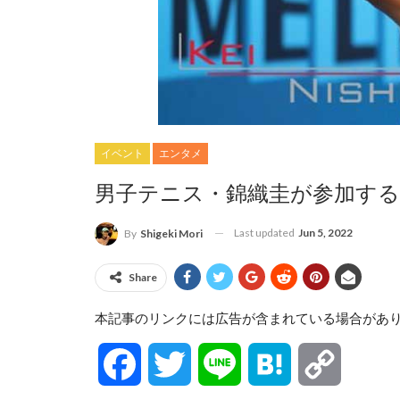
イベント
エンタメ
男子テニス・錦織圭が参加す
Last updated
Jun 5, 2022
By
Shigeki Mori
Share
本記事のリンクには広告が含まれている場合があ
Facebook
Twitter
Line
Hatena
Copy