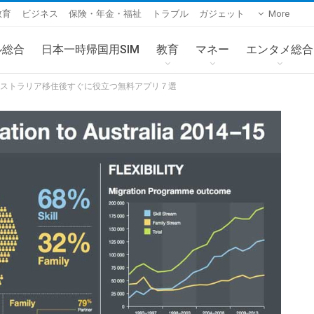
教育
ビジネス
保険・年金・福祉
トラブル
ガジェット
More
ル総合
日本一時帰国用SIM
教育
マネー
エンタメ総合
ーストラリア移住後すぐに役立つ無料アプリ７選