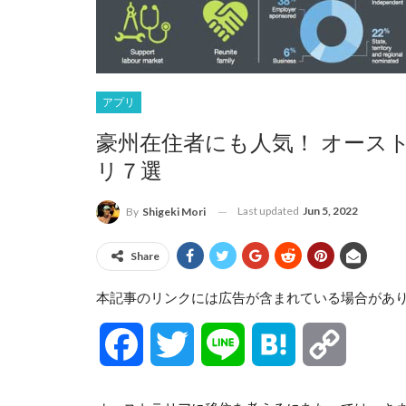
アプリ
豪州在住者にも人気！ オース
リ７選
Last updated
Jun 5, 2022
By
Shigeki Mori
Share
本記事のリンクには広告が含まれている場合があ
Facebook
Twitter
Line
Hatena
Copy
Link